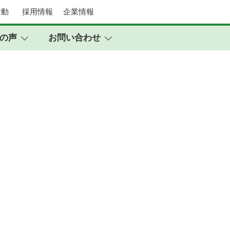
活動
採用情報
企業情報
らの声
お問い合わせ
 つなぎ保守
るのが「つなぎ保守」です。
までの延命策として、
ポートをご支援いたします。