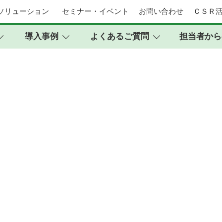
ソリューション
セミナー・イベント
お問い合わせ
ＣＳＲ
導入事例
よくあるご質問
担当者か
ア第三者保守サービス
のに保守が切れてしまう」そんなお客さまのお悩みを解決す
ム更改までのつなぎとして、ソフトウェアのサポート終了
希望されるお客さまに対し、独自に保守部材を確保して保守サ